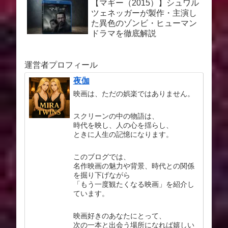
【マギー（2015）】シュワル
ツェネッガーが製作・主演し
た異色のゾンビ・ヒューマン
ドラマを徹底解説
運営者プロフィール
夜伽
映画は、ただの娯楽ではありません。
スクリーンの中の物語は、
時代を映し、人の心を揺らし、
ときに人生の記憶になります。
このブログでは、
名作映画の魅力や背景、時代との関係
を掘り下げながら
「もう一度観たくなる映画」を紹介し
ています。
映画好きのあなたにとって、
次の一本と出会う場所になれば嬉しい