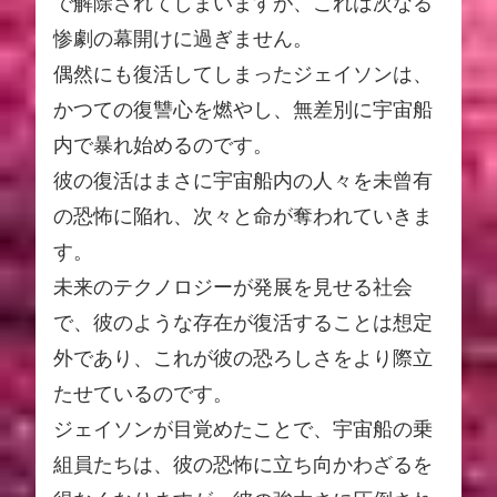
で解除されてしまいますが、これは次なる
惨劇の幕開けに過ぎません。
偶然にも復活してしまったジェイソンは、
かつての復讐心を燃やし、無差別に宇宙船
内で暴れ始めるのです。
彼の復活はまさに宇宙船内の人々を未曾有
の恐怖に陥れ、次々と命が奪われていきま
す。
未来のテクノロジーが発展を見せる社会
で、彼のような存在が復活することは想定
外であり、これが彼の恐ろしさをより際立
たせているのです。
ジェイソンが目覚めたことで、宇宙船の乗
組員たちは、彼の恐怖に立ち向かわざるを