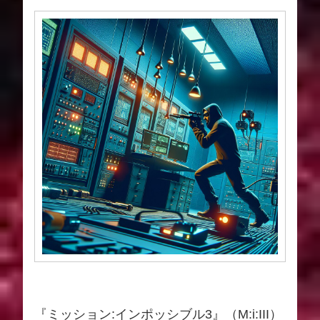
『ミッション:インポッシブル3』（M:i:III）