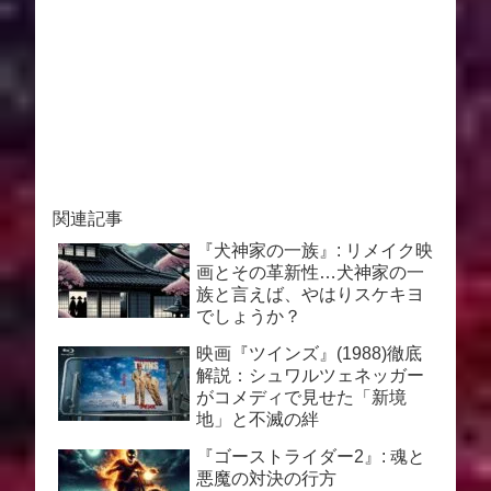
関連記事
『犬神家の一族』: リメイク映
画とその革新性…犬神家の一
族と言えば、やはりスケキヨ
でしょうか？
映画『ツインズ』(1988)徹底
解説：シュワルツェネッガー
がコメディで見せた「新境
地」と不滅の絆
『ゴーストライダー2』: 魂と
悪魔の対決の行方