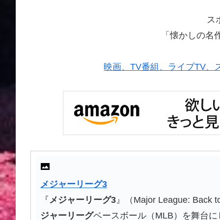
ス
「懐かしの名
映画、TV番組、ライブTV、スポー
メジャーリーグ
3
『
メジャーリーグ
3
』（Major League: Ba
ジャーリーグ
ベースボール（MLB）を舞台