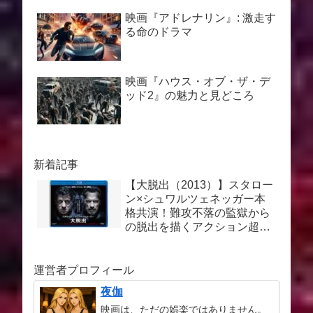
映画『アドレナリン』: 激走す
る命のドラマ
映画『ハウス・オブ・ザ・デ
ッド2』の魅力と見どころ
新着記事
【大脱出（2013）】スタロー
ン×シュワルツェネッガー本
格共演！難攻不落の監獄から
の脱出を描くアクション超大
作を徹底解説
運営者プロフィール
夜伽
映画は、ただの娯楽ではありません。