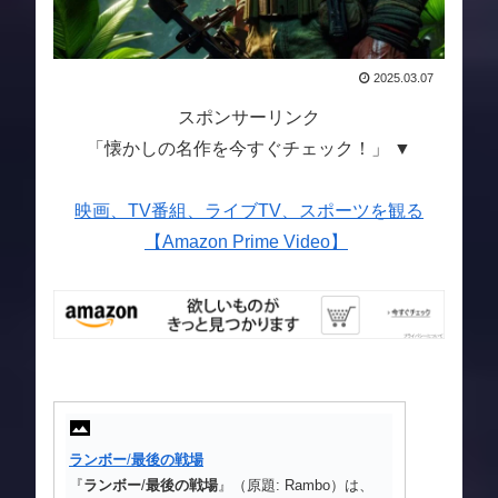
2025.03.07
スポンサーリンク
「懐かしの名作を今すぐチェック！」 ▼
映画、TV番組、ライブTV、スポーツを観る
【Amazon Prime Video】
ランボー
/
最後の戦場
『
ランボー
/
最後の戦場
』（原題: Rambo）は、