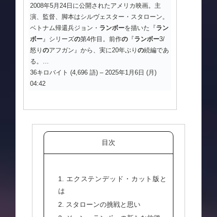
2008年5月24日に公開されたアメリカ映画。主
演、監督、脚本はシルヴェスター・スタローン。
ベトナム帰還兵ジョン・
ランボー
を描いた『
ラン
ボー
』シリーズ
の
第4作目。前作
の
『
ランボー
3/
怒り
の
アフガン』から、実に20年ぶり
の
続編であ
る。…
36キロバイト (4,696 語) – 2025年1月6日 (月)
04:42
目次
1. エクステンデッド・カット版と
は
2. スタローンの挑戦と思い