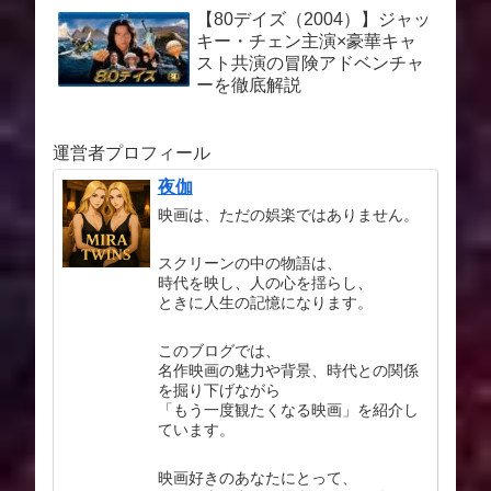
【80デイズ（2004）】ジャッ
キー・チェン主演×豪華キャ
スト共演の冒険アドベンチャ
ーを徹底解説
運営者プロフィール
夜伽
映画は、ただの娯楽ではありません。
スクリーンの中の物語は、
時代を映し、人の心を揺らし、
ときに人生の記憶になります。
このブログでは、
名作映画の魅力や背景、時代との関係
を掘り下げながら
「もう一度観たくなる映画」を紹介し
ています。
映画好きのあなたにとって、