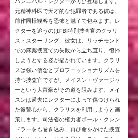
ハンニバル・レクターが再び登場します。
元精神科医で天才的な犯罪者である彼は、
前作同様観客を恐怖と魅了で包みます。レ
クターを追うのはFBI特別捜査官のクラリ
ス・スターリング。彼女は、リッチモンド
での麻薬捜査での失敗から立ち直り、復帰
しようとする姿が描かれています。クラリ
スは強い信念とプロフェッショナリズムを
持つ捜査官ですが、メイスン・ヴァージャ
ーという大富豪がその道を阻みます。メイ
スンは過去にレクターによって傷つけられ
た復讐心から、クラリスを利用しようと画
策します。司法省の権力者ポール・クレン
ドラーをも巻き込み、再び命をかけた捜査