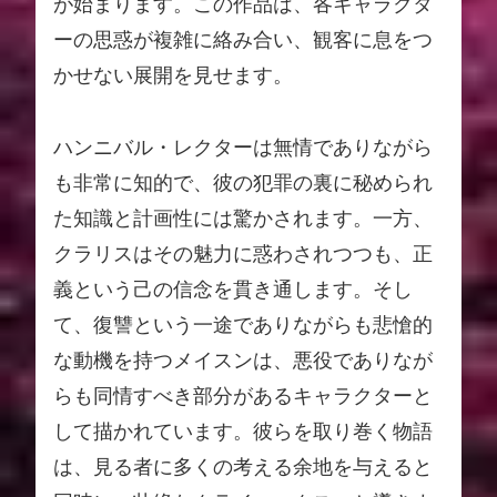
が始まります。この作品は、各キャラクタ
ーの思惑が複雑に絡み合い、観客に息をつ
かせない展開を見せます。
ハンニバル・レクターは無情でありながら
も非常に知的で、彼の犯罪の裏に秘められ
た知識と計画性には驚かされます。一方、
クラリスはその魅力に惑わされつつも、正
義という己の信念を貫き通します。そし
て、復讐という一途でありながらも悲愴的
な動機を持つメイスンは、悪役でありなが
らも同情すべき部分があるキャラクターと
して描かれています。彼らを取り巻く物語
は、見る者に多くの考える余地を与えると