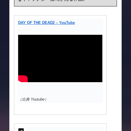
DAY OF THE DEAD2 – YouTube
（出典 Youtube）