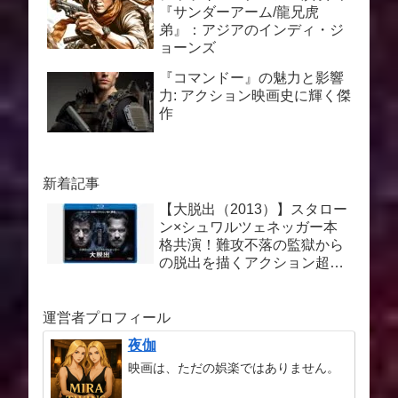
『サンダーアーム/龍兄虎
弟』：アジアのインディ・ジ
ョーンズ
『コマンドー』の魅力と影響
力: アクション映画史に輝く傑
作
新着記事
【大脱出（2013）】スタロー
ン×シュワルツェネッガー本
格共演！難攻不落の監獄から
の脱出を描くアクション超大
作を徹底解説
運営者プロフィール
夜伽
映画は、ただの娯楽ではありません。