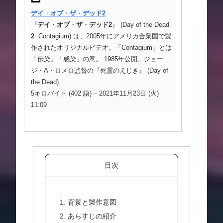
デイ
・
オブ
・
ザ
・
デッド
2
『
デイ
・
オブ
・
ザ
・
デッド
2
』 (Day of the Dead
2
: Contagium) は、2005年にアメリカ合衆国で製
作されたオリジナルビデオ。「Contagium」とは
「伝染」「感染」の意。 1985年公開、ジョー
ジ・A・ロメロ監督の『死霊のえじき』 (Day of
the Dead)…
5キロバイト (402 語) – 2021年11月23日 (火)
11:09
目次
1. 背景と製作意図
2. あらすじの紹介