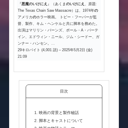
『
悪魔のいけにえ
』（あくま
のいけにえ
、原題:
The Texas Chain Saw Massacre）は、1974年
の
アメリカ
の
ホラー映画。 トビー・フーパーが監
督、製作、キム・ヘンケルと共に脚本を務めた。
出演はマリリン・バーンズ、ポール・A・パーテ
イン、エドウィン・ニール、ジム・シードー、ガ
ンナー・ハンセン。…
29キロバイト (4,001 語) – 2025年5月2日 (金)
21:09
目次
1. 映画の背景と製作秘話
2. 脚本とキャストについて