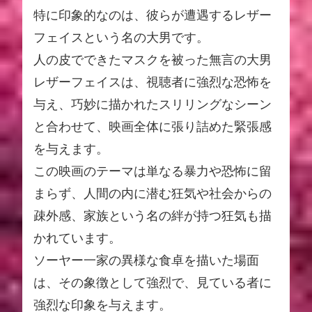
特に印象的なのは、彼らが遭遇するレザー
フェイスという名の大男です。
人の皮でできたマスクを被った無言の大男
レザーフェイスは、視聴者に強烈な恐怖を
与え、巧妙に描かれたスリリングなシーン
と合わせて、映画全体に張り詰めた緊張感
を与えます。
この映画のテーマは単なる暴力や恐怖に留
まらず、人間の内に潜む狂気や社会からの
疎外感、家族という名の絆が持つ狂気も描
かれています。
ソーヤー一家の異様な食卓を描いた場面
は、その象徴として強烈で、見ている者に
強烈な印象を与えます。