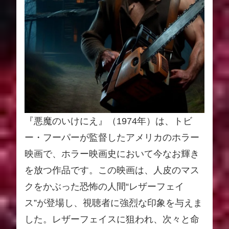
『悪魔のいけにえ』（1974年）は、トビ
ー・フーパーが監督したアメリカのホラー
映画で、ホラー映画史において今なお輝き
を放つ作品です。この映画は、人皮のマス
クをかぶった恐怖の人間“レザーフェイ
ス”が登場し、視聴者に強烈な印象を与えま
した。レザーフェイスに狙われ、次々と命