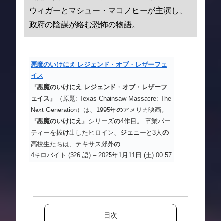
ウィガーとマシュー・マコノヒーが主演し、
政府の陰謀が絡む恐怖の物語。
悪魔のいけにえ
レジェンド
・
オブ
・
レザーフェ
イス
『
悪魔のいけにえ
レジェンド
・
オブ
・
レザーフ
ェイス
』（原題: Texas Chainsaw Massacre: The
Next Generation）は、1995年
の
アメリカ映画。
『
悪魔のいけにえ
』シリーズ
の
4作目。 卒業パー
ティーを抜
け
出したヒロイン、
ジェ
ニーと3人
の
高校生たちは、テキサス郊外
の
…
4キロバイト (326 語) – 2025年1月11日 (土) 00:57
目次