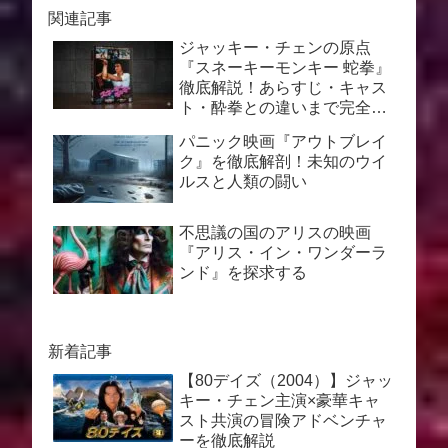
関連記事
ジャッキー・チェンの原点
『スネーキーモンキー 蛇拳』
徹底解説！あらすじ・キャス
ト・酔拳との違いまで完全網
羅
パニック映画『アウトブレイ
ク』を徹底解剖！未知のウイ
ルスと人類の闘い
不思議の国のアリスの映画
『アリス・イン・ワンダーラ
ンド』を探求する
新着記事
【80デイズ（2004）】ジャッ
キー・チェン主演×豪華キャ
スト共演の冒険アドベンチャ
ーを徹底解説