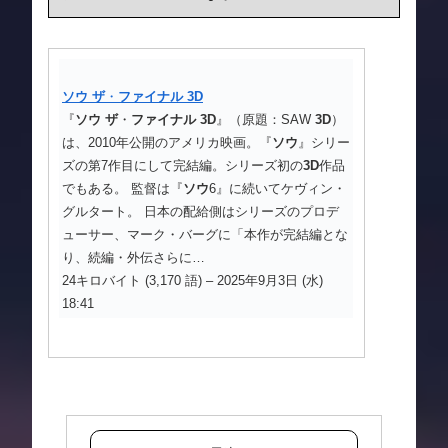
ソウ
ザ
・
ファイナル
3D
『
ソウ
ザ
・
ファイナル
3D
』（原題：SAW
3D
）
は、2010年公開のアメリカ映画。『
ソウ
』シリー
ズの第7作目にして完結編。シリーズ初の
3D
作品
でもある。 監督は『
ソウ
6』に続いてケヴィン・
グルタート。 日本の配給側はシリーズのプロデ
ューサー、マーク・バーグに「本作が完結編とな
り、続編・外伝さらに…
24キロバイト (3,170 語) – 2025年9月3日 (水)
18:41