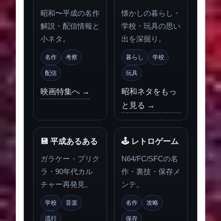
昭和〜平成の名作
懐かしの暮らし・
解説・配信情報と
学校・玩具の思い
小ネタ。
出を深掘り。
名作
考察
暮らし
学校
配信
玩具
映画特集へ →
昭和ネタをもっ
と見る →
💾 平成あるある
🕹 レトロゲーム
ガラケー・プリク
N64/FC/SFCの名
ラ・90年代カル
作・裏技・保存メ
チャー再発見。
ンテ。
学校
音楽
名作
攻略
流行
保存