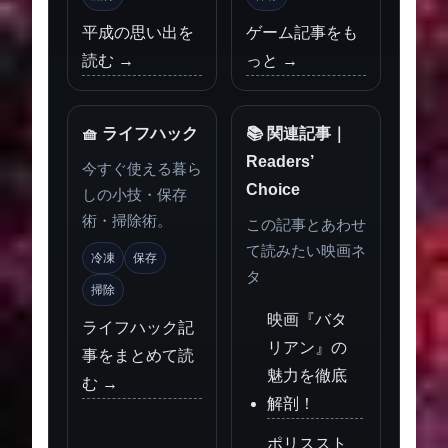
平成の思い出を
ゲーム記事をも
読む →
っと →
🧺 ライフハック
📚 関連記事｜
Readers’
今すぐ使える暮ら
Choice
しの小技・保存
術・掃除術。
この記事とあわせ
て読みたい映画ネ
冷凍
保存
タ
掃除
映画『バタ
ライフハック記
リアン』の
事をまとめて読
魅力を徹底
む →
解剖！
ポリススト