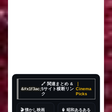
🔗 関連まとめ &
｜
5サイト横断リン
Cinema
ク
Picks
🎬 懐かし映画
🏮 昭和あるある