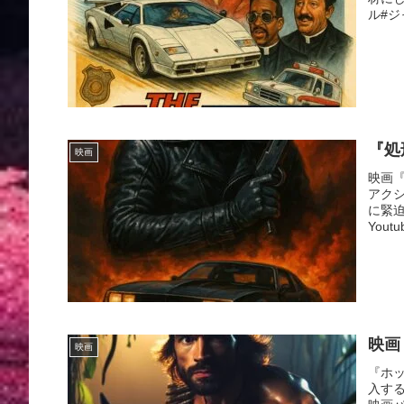
ル#ジ
『処
映画
映画
アク
に緊迫
Youtu
映画
映画
『ホ
入す