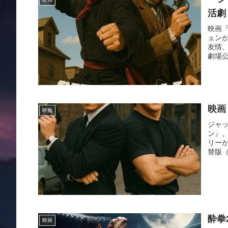
活劇
映画
ェン
友情、
劇場公
映画
映画
ジャ
ン』
リーが
替版（
酔拳
映画