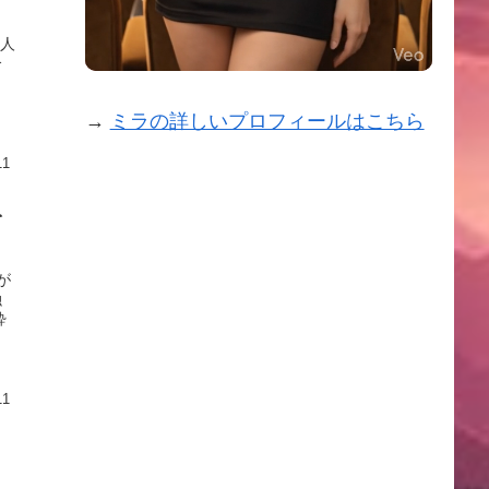
主人
合
→
ミラの詳しいプロフィールはこちら
11
を
が
融
酔
11
：