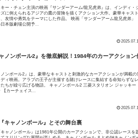
ッキー・チェン主演の映画『サンダーアーム/龍兄虎弟』は、インディ・
ンズに例えられるアジアの鷹の冒険を描くアクション大作。豪華キャス
に、友情や勇気をテーマにした作品。 映画「サンダーアーム龍兄虎弟」
6)日本版劇場公開予...
2025.07.
ャノンボール2』を徹底解説！1984年のカーアクション
ャノンボール2』は、豪華なキャストと刺激的なカーアクションが満載の
メディ映画。アラブの王子が主催する賭けレースに集結する命知らずな
たちが繰り広げる物語。 キャノンボール2 三菱スタリオン ジャッキー
 【カーチェイス...
2025.07.
『キャノンボール』とその舞台裏
『キャノンボール』は1981年公開のカーアクションで、非公認レースを
てスリリングな展開が楽しめる。キャノンボール まとめ‼️#キャノンボ