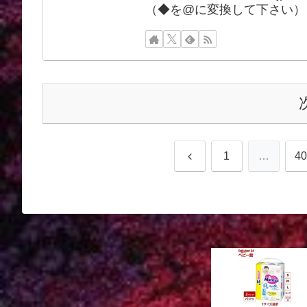
（◆を@に変換して下さい）
前
1
…
40
へ