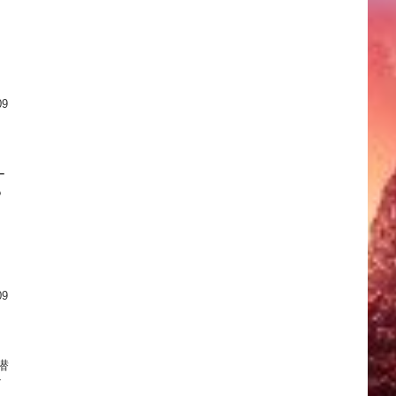
09
ー
も
09
潜
な