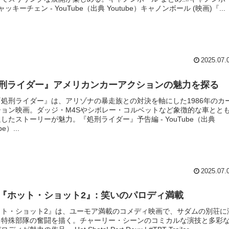
ャッキーチェン - YouTube（出典 Youtube）キャノンボール (映画)『...
2025.07.
刑ライダー』アメリカンカーアクションの魅力を探る
『処刑ライダー』は、アリゾナの暴走族との対決を軸にした1986年のカ
ション映画。ダッジ・M4Sやシボレー・コルベットなど象徴的な車とと
したストーリーが魅力。『処刑ライダー』予告編 - YouTube（出典
be）...
2025.07.
『ホット・ショット2』: 笑いのパロディ満載
ット・ショット2』は、ユーモア満載のコメディ映画で、サダムの別荘に
る特殊部隊の奮闘を描く。チャーリー・シーンのコミカルな演技と多彩