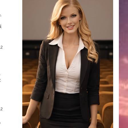
チ
と
版
12
ー
吹
12
の