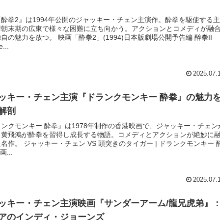
酔拳2』は1994年公開のジャッキー・チェン主演作。酔拳を駆使する
清朝末期の広東で様々な困難に立ち向かう。アクションとコメディが融
自の魅力を放つ。 映画「酔拳2」(1994)日本版劇場公開予告編 醉拳II
...
2025.07.
ッキー・チェン主演『ドランクモンキー 酔拳』の魅力
解剖
ンクモンキー 酔拳』は1978年制作の香港映画で、ジャッキー・チェン
る黄飛鴻が酔拳を習得し成長する物語。コメディとアクションが絶妙に
名作。 ジャッキー・チェン VS 頭突きのタイガー | ドランクモンキー 
画...
2025.07.
ッキー・チェン主演映画『サンダーアーム/龍兄虎弟』
アのインディ・ジョーンズ