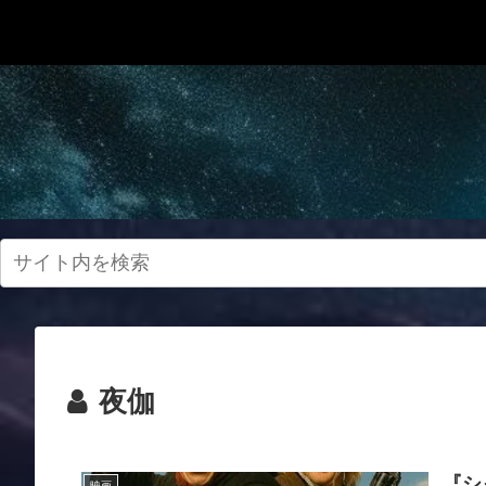
夜伽
『シ
映画