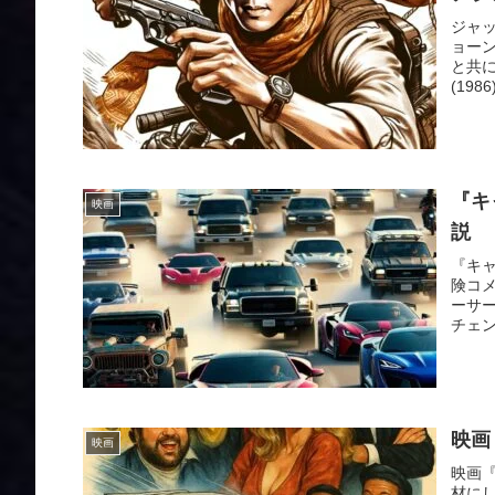
ジャ
ョー
と共
(198
『キ
映画
説
『キ
険コ
ーサー
チェン
映画
映画
映画
材にし