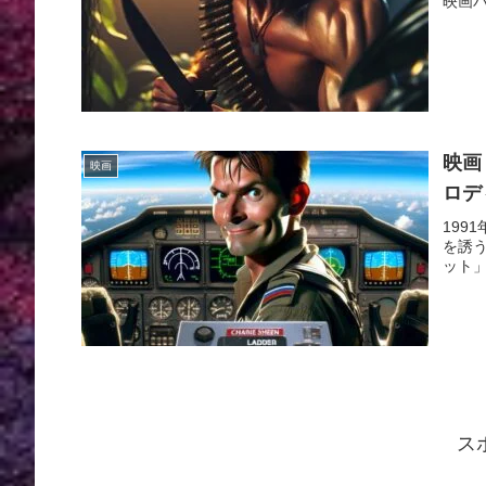
映画パロ
映画
映画
ロデ
19
を誘
ット」 D
ス