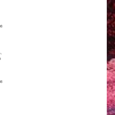
08
い
ョ
08