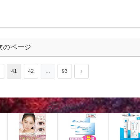
次のページ
次
41
42
…
93
へ
スポンサーリンク