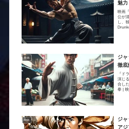
魅力
映画『
公が
し、独
Drunke
ジャ
映画
徹底
『ドラ
演じ
合した
拳 | 映
ジャ
映画
アジ