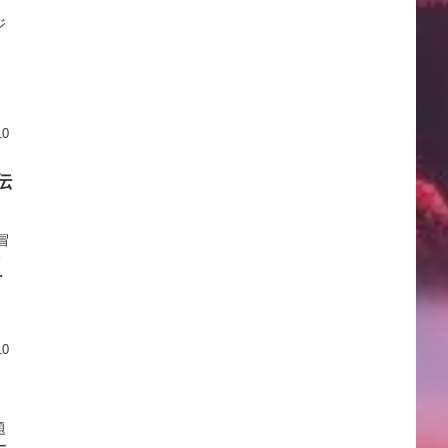
ジ
ト
10
伝
冒
レ
・
10
題
ー