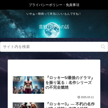
プライバシーポリシー・免責事項
いやぁ～映画って本当にいいもんですね！
昔観た映画の話
『ロッキー5/最後のドラマ』
映画
を振り返る：名作シリーズ
の不完全燃焼
2025.03.11
『ロッキー3』— 不朽の名作
映画