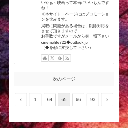
いやぁ～映画って本当にいいもんです
ね！
※本サイト・ページにはプロモーショ
ンを含みます。
掲載に問題がある場合は、削除対応を
させて頂きますので
お手数ですがメールから御一報下さい
cinemalife722◆outlook.jp
（◆を@に変換して下さい）
次のページ
前
次
1
64
65
66
93
へ
へ