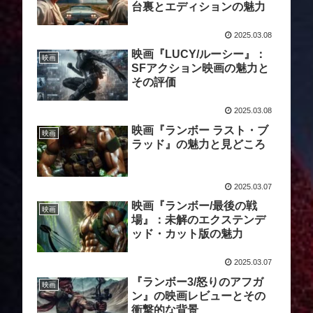
台裏とエディションの魅力
2025.03.08
映画『LUCY/ルーシー』：
映画
SFアクション映画の魅力と
その評価
2025.03.08
映画『ランボー ラスト・ブ
映画
ラッド』の魅力と見どころ
2025.03.07
映画『ランボー/最後の戦
映画
場』：未解のエクステンデ
ッド・カット版の魅力
2025.03.07
『ランボー3/怒りのアフガ
映画
ン』の映画レビューとその
衝撃的な背景