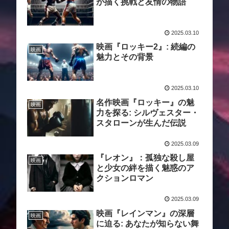
が描く挑戦と友情の物語
2025.03.10
映画『ロッキー2』: 続編の
映画
魅力とその背景
2025.03.10
名作映画『ロッキー』の魅
映画
力を探る: シルヴェスター・
スタローンが生んだ伝説
2025.03.09
『レオン』：孤独な殺し屋
映画
と少女の絆を描く魅惑のア
クションロマン
2025.03.09
映画『レインマン』の深層
映画
に迫る: あなたが知らない舞