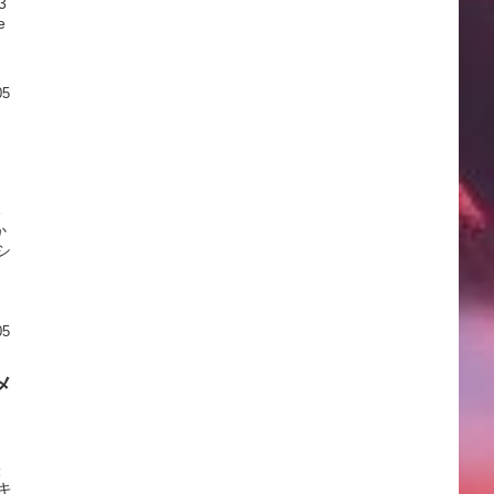
3
e
05
る
か
シ
05
メ
映
キ