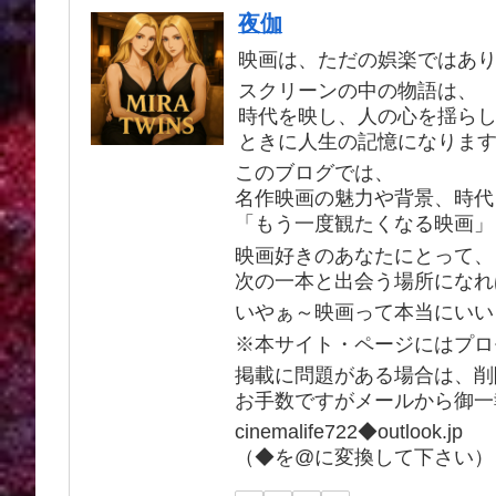
夜伽
映画は、ただの娯楽ではあ
スクリーンの中の物語は、
時代を映し、人の心を揺ら
ときに人生の記憶になりま
このブログでは、
名作映画の魅力や背景、時代
「もう一度観たくなる映画」
映画好きのあなたにとって、
次の一本と出会う場所になれ
いやぁ～映画って本当にいい
※本サイト・ページにはプロ
掲載に問題がある場合は、削
お手数ですがメールから御一
cinemalife722◆outlook.jp
（◆を@に変換して下さい）