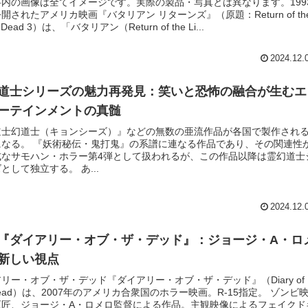
事内の画像は全てイメージです。実際の製品・写真とは異なります。199
開されたアメリカ映画『バタリアン リターンズ』（原題：Return of th
ng Dead 3）は、「バタリアン（Return of the Li...
2024.12.
道士シリーズの魅力再発見：笑いと恐怖の融合が生むエ
ーテインメントの真髄
道士幻道士（キョンシーズ）』などの無数の亜流作品が各国で製作され
になる。 『妖術秘伝・鬼打鬼』の系譜に連なる作品であり、その関連性
式なサモハン・ホラー第4弾として扱われるが、この作品以降は霊幻道士
として独立する。 あ...
2024.12.
『ダイアリー・オブ・ザ・デッド』：ジョージ・A・ロ
新しい視点
リー・オブ・ザ・デッド『ダイアリー・オブ・ザ・デッド』（Diary of
 Dead）は、2007年のアメリカ合衆国のホラー映画。R-15指定。 ゾンビ
巨匠、ジョージ・A・ロメロ監督による作品。主観映像によるフェイクド