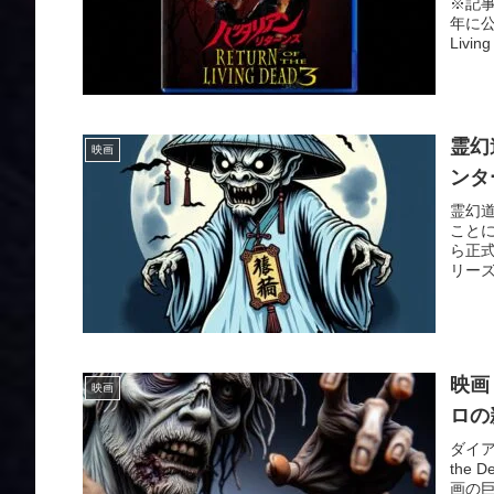
※記
年に公
Livi
霊幻
映画
ンタ
霊幻
こと
ら正
リーズ
映画
映画
ロの
ダイア
the
画の