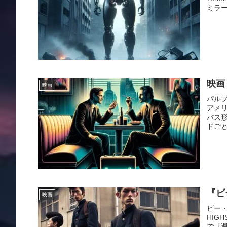
ミラー
映画
映画
パルプ
アメ
バス
ドごと
『ビ
映画
ビー・
HIG
で『