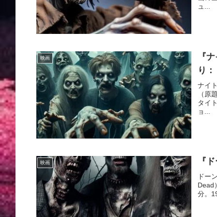
ュ...
『ナ
映画
り：
ナイ
（原題：
タイ
ョ...
『ド
映画
ドーン
Dea
分。1