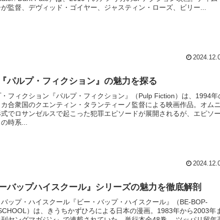
が監督、デヴィッド・ゴイヤー、ジャスティン・ローズ、ビリー...
2024.12.
『パルプ・フィクション』の魅力を探る
・フィクション『パルプ・フィクション』（Pulp Fiction）は、1994年
リカ合衆国のクエンティン・タランティーノ監督による映画作品。オム
形式でロサンゼルスで起こった犯罪エピソードが展開されるが、エピソ
の時系...
2024.12.
ーバップハイスクール』シリーズの魅力を徹底解剖
バップ・ハイスクール『ビー・バップ・ハイスクール』（BE-BOP-
HSCHOOL）は、きうちかずひろによる日本の漫画。1983年から2003年
週刊ヤングマガジン』で連載されていた。単行本全48巻。 ツッパリ留年