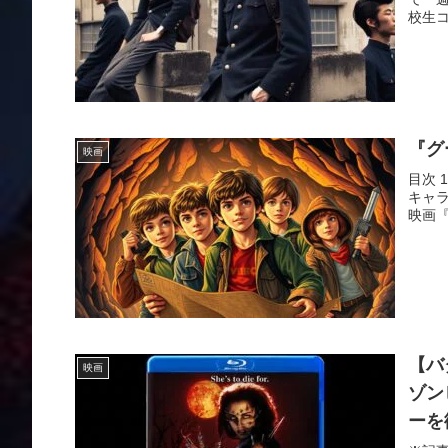
校生コ
『グ
映画
目次 
キャラ
映画『
【バ
映画
ゾン
ーを