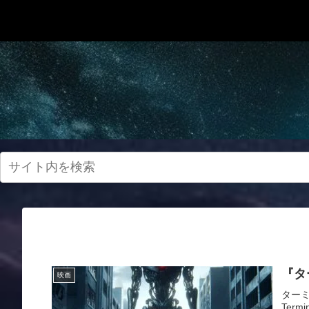
『タ
映画
ターミ
Ter