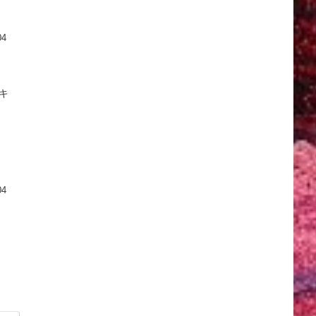
04
 キ
：
04