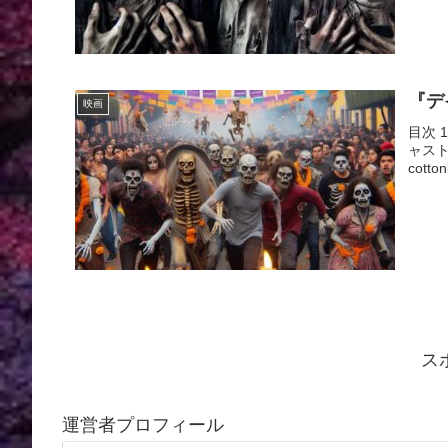
『デ
映画
目次 
ャスト
cott
ス
運営者プロフィール