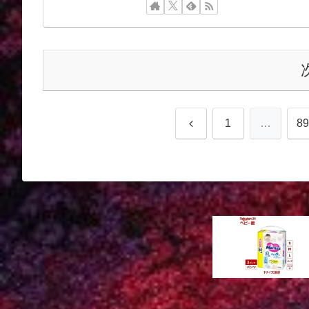
前
1
…
89
へ