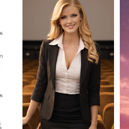
06
の
ニ
ー
06
ま
高