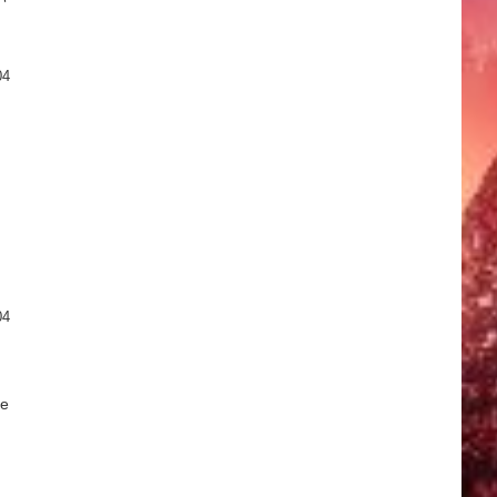
04
。
04
e