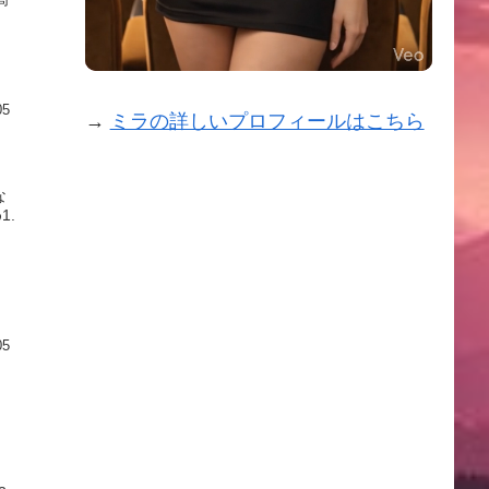
05
→
ミラの詳しいプロフィールはこちら
な
1.
05
！