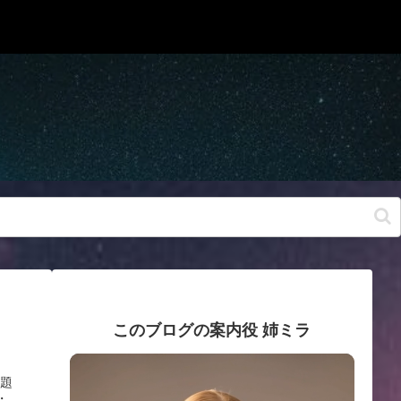
このブログの案内役 姉ミラ
原題
・