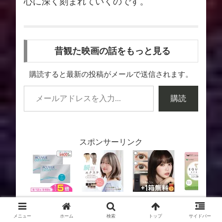
心に深く刻まれていくのです。
昔観た映画の話をもっと見る
購読すると最新の投稿がメールで送信されます。
購読
スポンサーリンク
メニュー
ホーム
検索
トップ
サイドバー
スポンサーリンク