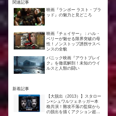
関連記事
映画『ランボー ラスト・ブラ
ッド』の魅力と見どころ
映画『チェイサー』：ハル・
ベリーが魅せる限界突破の母
性！ノンストップ誘拐サスペ
ンスの全貌
パニック映画『アウトブレイ
ク』を徹底解剖！未知のウイ
ルスと人類の闘い
新着記事
【大脱出（2013）】スタロー
ン×シュワルツェネッガー本
格共演！難攻不落の監獄から
の脱出を描くアクション超大