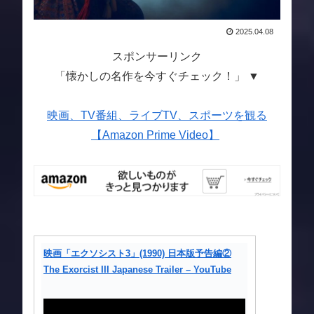
2025.04.08
スポンサーリンク
「懐かしの名作を今すぐチェック！」 ▼
映画、TV番組、ライブTV、スポーツを観る
【Amazon Prime Video】
映画「エクソシスト3」(1990) 日本版予告編②
The Exorcist III Japanese Trailer – YouTube