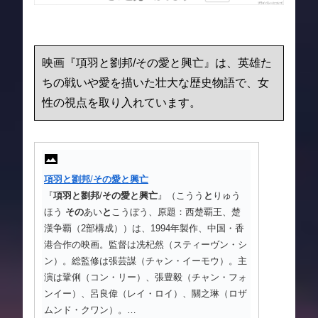
映画『項羽と劉邦/その愛と興亡』は、英雄た
ちの戦いや愛を描いた壮大な歴史物語で、女
性の視点を取り入れています。
項羽
と
劉邦
/
その
愛
と
興亡
『
項羽
と
劉邦
/
その
愛
と
興亡
』（こうう
と
りゅう
ほう
その
あい
と
こうぼう、原題：西楚覇王、楚
漢争覇（2部構成））は、1994年製作、中国・香
港合作の映画。監督は冼杞然（スティーヴン・シ
ン）。総監修は張芸謀（チャン・イーモウ）。主
演は鞏俐（コン・リー）、張豊毅（チャン・フォ
ンイー）、呂良偉（レイ・ロイ）、關之琳（ロザ
ムンド・クワン）。…