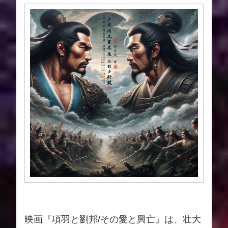
映画『項羽と劉邦/その愛と興亡』は、壮大