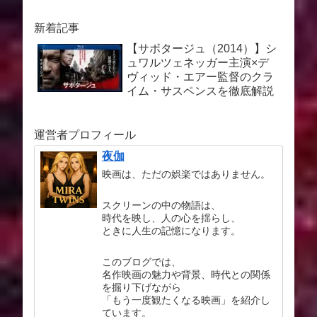
新着記事
【サボタージュ（2014）】シ
ュワルツェネッガー主演×デ
ヴィッド・エアー監督のクラ
イム・サスペンスを徹底解説
運営者プロフィール
夜伽
映画は、ただの娯楽ではありません。
スクリーンの中の物語は、
時代を映し、人の心を揺らし、
ときに人生の記憶になります。
このブログでは、
名作映画の魅力や背景、時代との関係
を掘り下げながら
「もう一度観たくなる映画」を紹介し
ています。