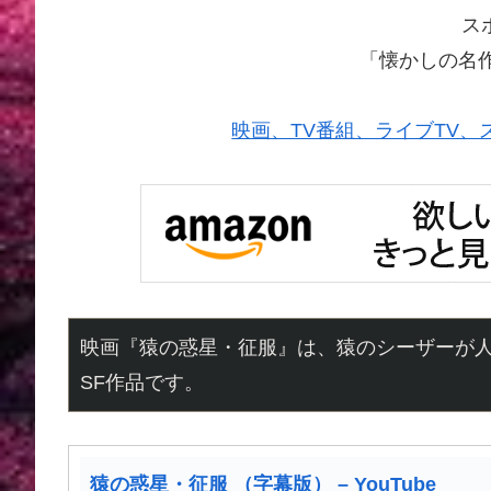
ス
「懐かしの名
映画、TV番組、ライブTV、スポー
映画『猿の惑星・征服』は、猿のシーザーが
SF作品です。
猿の惑星・征服 （字幕版） – YouTube