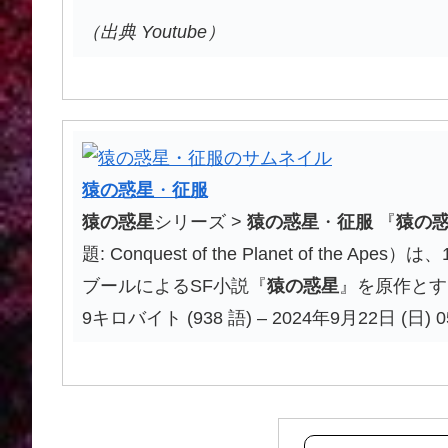
（出典 Youtube）
猿
の
惑星
・
征服
猿
の
惑星
シリーズ >
猿
の
惑星
・
征服
『
猿
の
題: Conquest of the Planet of the Apes）は
ブールによるSF小説『
猿
の
惑星
』を原作とす
9キロバイト (938 語) – 2024年9月22日 (日) 0