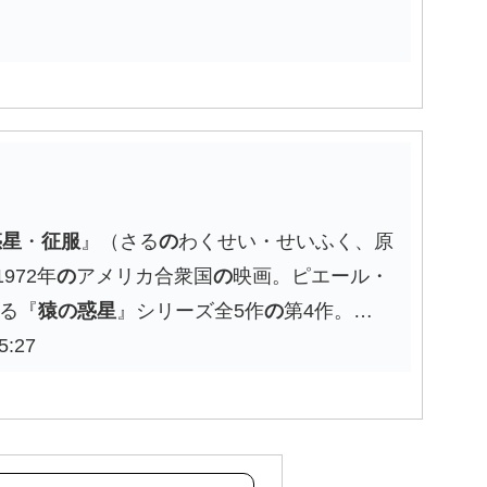
惑星
・
征服
』（さる
の
わくせい・せいふく、原
、1972年
の
アメリカ合衆国
の
映画。ピエール・
る『
猿
の
惑星
』シリーズ全5作
の
第4作。…
5:27