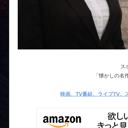
ス
「懐かしの名
映画、TV番組、ライブTV、スポー