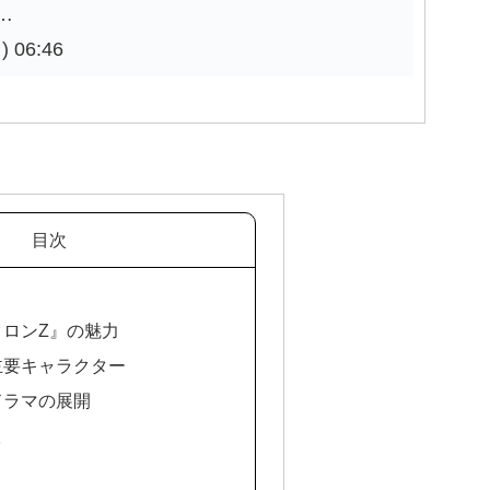
…
 06:46
目次
クロンZ』の魅力
と主要キャラクター
とドラマの展開
版