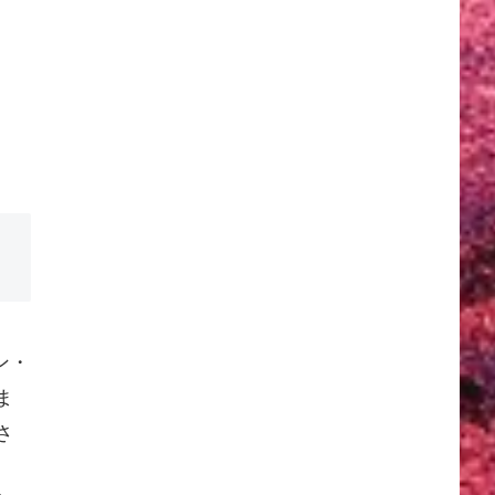
ン・
ま
さ