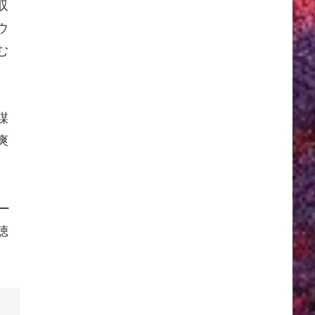
収
ウ
む
謀
爽
ー
聴