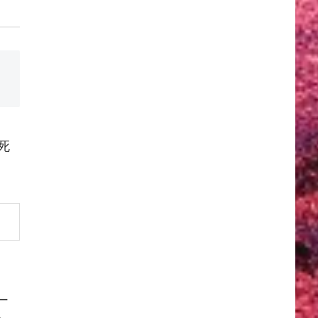
死
、
ー