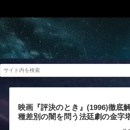
映画『評決のとき』(1996)徹
種差別の闇を問う法廷劇の金字