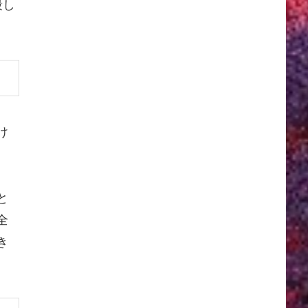
殺し
け
。
と
全
き