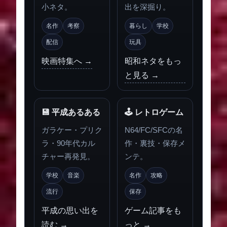
小ネタ。
出を深掘り。
名作
考察
暮らし
学校
配信
玩具
映画特集へ →
昭和ネタをもっ
と見る →
💾 平成あるある
🕹 レトロゲーム
ガラケー・プリク
N64/FC/SFCの名
ラ・90年代カル
作・裏技・保存メ
チャー再発見。
ンテ。
学校
音楽
名作
攻略
流行
保存
平成の思い出を
ゲーム記事をも
読む →
っと →