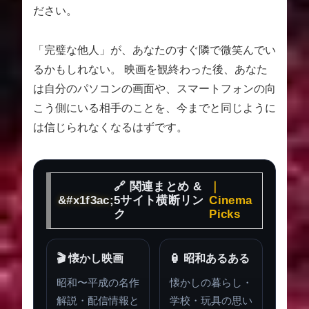
ださい。
「完璧な他人」が、あなたのすぐ隣で微笑んでい
るかもしれない。 映画を観終わった後、あなた
は自分のパソコンの画面や、スマートフォンの向
こう側にいる相手のことを、今までと同じように
は信じられなくなるはずです。
🔗 関連まとめ &
｜
5サイト横断リン
Cinema
ク
Picks
🎬 懐かし映画
🏮 昭和あるある
昭和〜平成の名作
懐かしの暮らし・
解説・配信情報と
学校・玩具の思い