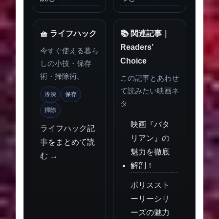
🧺 ライフハック
📚 関連記事｜
Readers’
今すぐ使える暮ら
Choice
しの小技・保存
術・掃除術。
この記事とあわせ
て読みたい映画ネ
冷凍
保存
タ
掃除
映画『バタ
ライフハック記
リアン』の
事をまとめて読
魅力を徹底
む →
解剖！
ポリススト
ーリーシリ
ーズの魅力