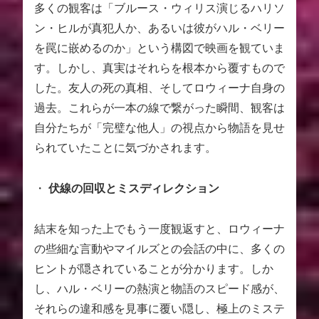
多くの観客は「ブルース・ウィリス演じるハリソ
ン・ヒルが真犯人か、あるいは彼がハル・ベリー
を罠に嵌めるのか」という構図で映画を観ていま
す。しかし、真実はそれらを根本から覆すもので
した。友人の死の真相、そしてロウィーナ自身の
過去。これらが一本の線で繋がった瞬間、観客は
自分たちが「完璧な他人」の視点から物語を見せ
られていたことに気づかされます。
・
伏線の回収とミスディレクション
結末を知った上でもう一度観返すと、ロウィーナ
の些細な言動やマイルズとの会話の中に、多くの
ヒントが隠されていることが分かります。しか
し、ハル・ベリーの熱演と物語のスピード感が、
それらの違和感を見事に覆い隠し、極上のミステ