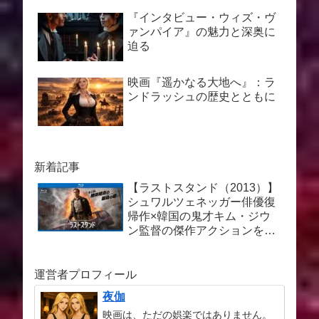
『インタビュー・ウィズ・ヴ
ァンパイア』の魅力と深奥に
迫る
映画『遥かなる大地へ』：ラ
ンドラッシュの歴史とともに
新着記事
【ラストスタンド（2013）】
シュワルツェネッガー俳優復
帰作×韓国の鬼才キム・ジウ
ン監督の傑作アクションを徹
底解説
運営者プロフィール
夜伽
映画は、ただの娯楽ではありません。