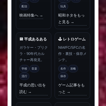
配信
玩具
映画特集へ →
昭和ネタをもっ
と見る →
💾 平成あるある
🕹 レトロゲーム
ガラケー・プリク
N64/FC/SFCの名
ラ・90年代カル
作・裏技・保存メ
チャー再発見。
ンテ。
学校
音楽
名作
攻略
流行
保存
平成の思い出を
ゲーム記事をも
読む →
っと →