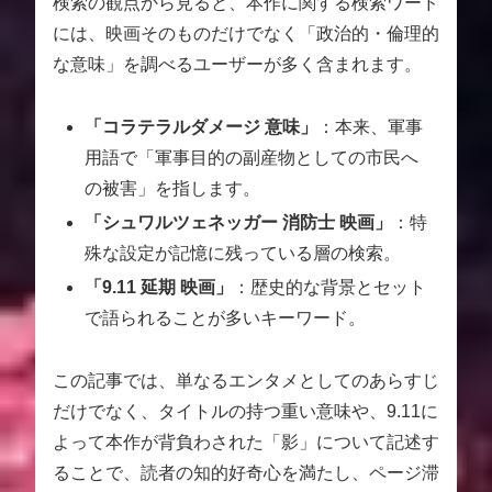
検索の観点から見ると、本作に関する検索ワード
には、映画そのものだけでなく「政治的・倫理的
な意味」を調べるユーザーが多く含まれます。
「コラテラルダメージ 意味」
：本来、軍事
用語で「軍事目的の副産物としての市民へ
の被害」を指します。
「シュワルツェネッガー 消防士 映画」
：特
殊な設定が記憶に残っている層の検索。
「9.11 延期 映画」
：歴史的な背景とセット
で語られることが多いキーワード。
この記事では、単なるエンタメとしてのあらすじ
だけでなく、タイトルの持つ重い意味や、9.11に
よって本作が背負わされた「影」について記述す
ることで、読者の知的好奇心を満たし、ページ滞