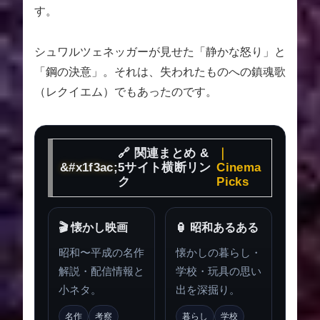
す。
シュワルツェネッガーが見せた「静かな怒り」と
「鋼の決意」。それは、失われたものへの鎮魂歌
（レクイエム）でもあったのです。
🔗 関連まとめ &
｜
5サイト横断リン
Cinema
ク
Picks
🎬 懐かし映画
🏮 昭和あるある
昭和〜平成の名作
懐かしの暮らし・
解説・配信情報と
学校・玩具の思い
小ネタ。
出を深掘り。
名作
考察
暮らし
学校