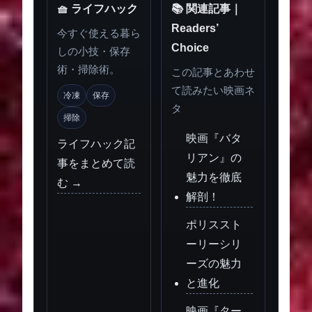
🧺 ライフハック
📚 関連記事｜
Readers’
今すぐ使える暮ら
Choice
しの小技・保存
術・掃除術。
この記事とあわせ
て読みたい映画ネ
冷凍
保存
タ
掃除
映画『バタ
ライフハック記
リアン』の
事をまとめて読
魅力を徹底
む →
解剖！
ポリススト
ーリーシリ
ーズの魅力
と進化
映画『ター